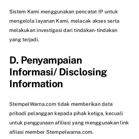
Sistem Kami menggunakan pencatat IP untuk
mengelola layanan Kami, melacak akses serta
melakukan investigasi dari tindakan-tindakan
yang terjadi.
D. Penyampaian
Informasi/ Disclosing
Information
StempelWarna.com tidak memberikan data
pribadi pelanggan kepada pihak ketiga, kecuali
untuk penggunaan afiliasi yang menggunakan link
afilasi member Stempelwarna.com.