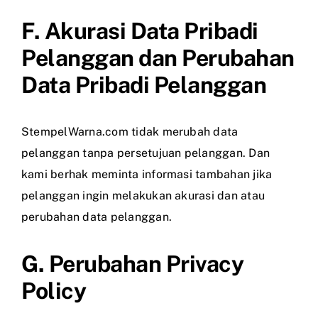
F. Akurasi Data Pribadi
Pelanggan dan Perubahan
Data Pribadi Pelanggan
StempelWarna.com tidak merubah data
pelanggan tanpa persetujuan pelanggan. Dan
kami berhak meminta informasi tambahan jika
pelanggan ingin melakukan akurasi dan atau
perubahan data pelanggan.
G. Perubahan Privacy
Policy