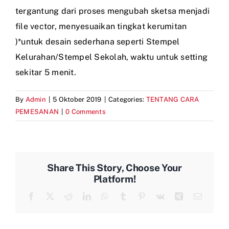
tergantung dari proses mengubah sketsa menjadi
file vector, menyesuaikan tingkat kerumitan
)*untuk desain sederhana seperti Stempel
Kelurahan/Stempel Sekolah, waktu untuk setting
sekitar 5 menit.
By
Admin
|
5 Oktober 2019
|
Categories:
TENTANG CARA
PEMESANAN
|
0 Comments
Share This Story, Choose Your
Platform!
Facebook
X
Reddit
LinkedIn
WhatsApp
Tumblr
Pinterest
Vk
Xing
Email