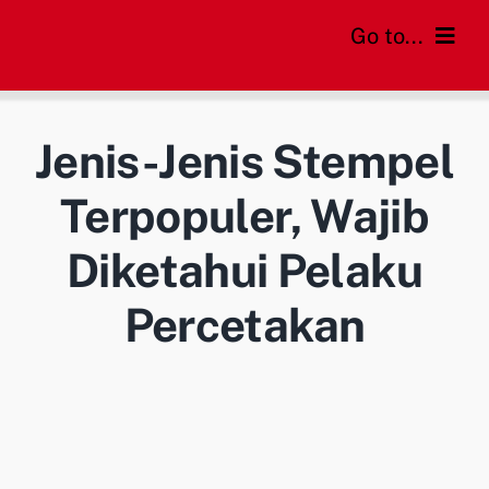
Skip
Go to...
to
content
Home
Jenis-Jenis Stempel
Cara Order
Terpopuler, Wajib
Daftar Harga
Diketahui Pelaku
FAQs
Percetakan
Blog