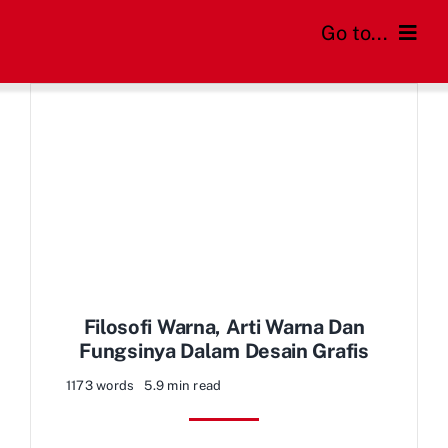
Skip
Go to...
to
content
Home
Cara Order
Daftar Harga
FAQs
Blog
Filosofi Warna, Arti Warna Dan
Fungsinya Dalam Desain Grafis
1173 words
5.9 min read