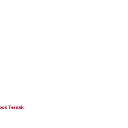
pok Ternak