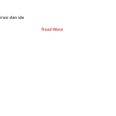
rasi dan ide
Read More