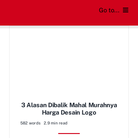
Skip
Go to...
to
content
Home
Cara Order
Daftar Harga
FAQs
Blog
3 Alasan Dibalik Mahal Murahnya
Harga Desain Logo
582 words
2.9 min read