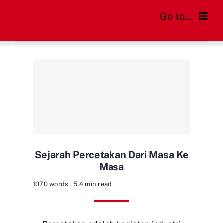
Skip
Go to...
to
content
Home
Cara Order
Daftar Harga
FAQs
Sejarah Percetakan Dari Masa Ke
Blog
Masa
1070 words
5.4 min read