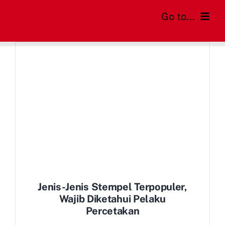
Skip
Go to...
to
content
Home
Cara Order
Daftar Harga
FAQs
Blog
Jenis-Jenis Stempel Terpopuler,
Wajib Diketahui Pelaku
Percetakan